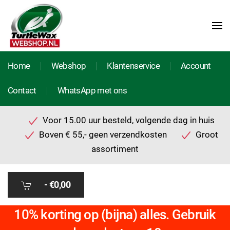
Home
Webshop
Klantenservice
Account
Contact
WhatsApp met ons
Voor 15.00 uur besteld, volgende dag in huis
Boven € 55,- geen verzendkosten
Groot
assortiment
-
€0,00
10% korting op (bijna) alles. Gebruik