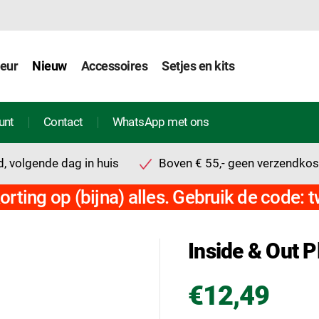
ieur
Nieuw
Accessoires
Setjes en kits
unt
Contact
WhatsApp met ons
, volgende dag in huis
Boven € 55,- geen verzendkos
orting op (bijna) alles. Gebruik de code: 
Inside & Out P
€12,49