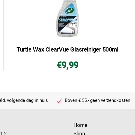
Turtle Wax ClearVue Glasreiniger 500ml
€9,99
ld, volgende dag in huis
Boven € 55,- geen verzendkosten
t
Home
t 2
Shop