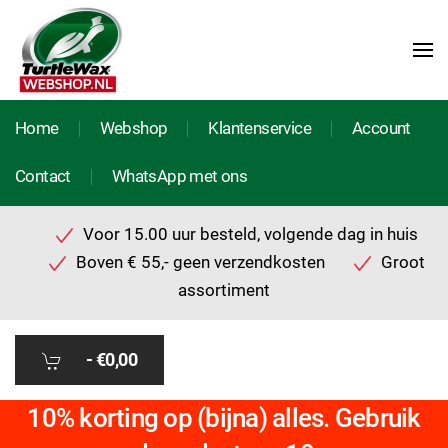
Home
Webshop
Klantenservice
Account
Contact
WhatsApp met ons
Voor 15.00 uur besteld, volgende dag in huis
Boven € 55,- geen verzendkosten
Groot
assortiment
-
€0,00
10% korting op (bijna) alles. Gebruik