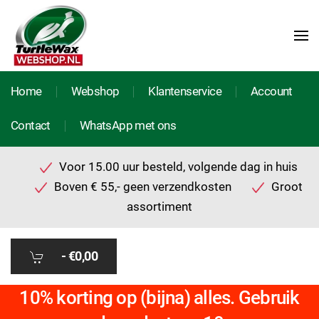
Home
Webshop
Klantenservice
Account
Contact
WhatsApp met ons
Voor 15.00 uur besteld, volgende dag in huis
Boven € 55,- geen verzendkosten
Groot
assortiment
-
€0,00
10% korting op (bijna) alles. Gebruik