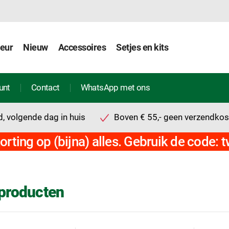
ieur
Nieuw
Accessoires
Setjes en kits
unt
Contact
WhatsApp met ons
, volgende dag in huis
Boven € 55,- geen verzendkos
orting op (bijna) alles. Gebruik de code: 
producten