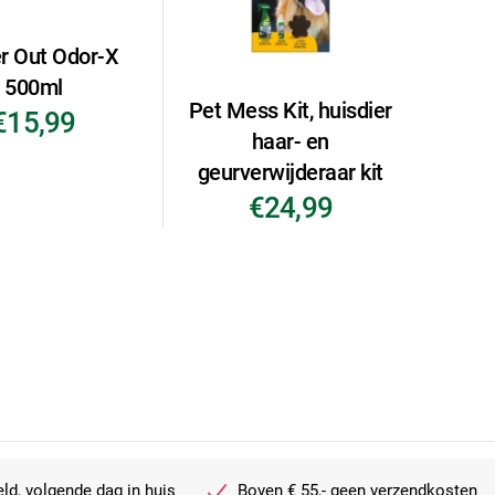
r Out Odor-X
500ml
Pet Mess Kit, huisdier
€15,99
haar- en
geurverwijderaar kit
€24,99
ld, volgende dag in huis
Boven € 55,- geen verzendkosten