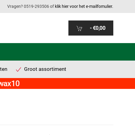
Vragen? 0519-293506 of
klik hier voor het e-mailfomulier.
-
€0,00
ten
Groot assortiment
twax10