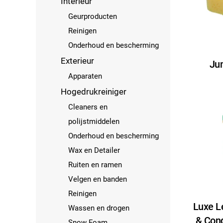
Interieur
Geurproducten
Reinigen
Onderhoud en bescherming
Exterieur
Ju
Apparaten
Hogedrukreiniger
Cleaners en
polijstmiddelen
Onderhoud en bescherming
Wax en Detailer
Ruiten en ramen
Velgen en banden
Reinigen
Luxe L
Wassen en drogen
& Cond
Snow Foam