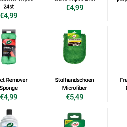
24st
€4,99
€4,99
ect Remover
Stofhandschoen
Fr
Sponge
Microfiber
€4,99
€5,49