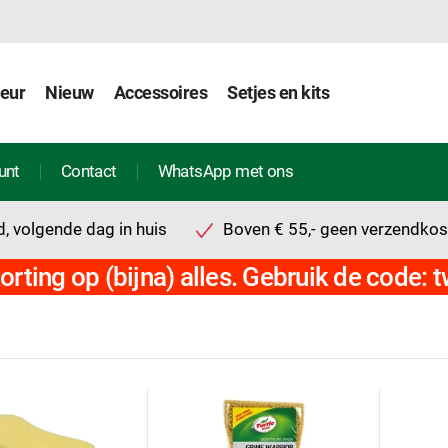
ieur
Nieuw
Accessoires
Setjes en kits
unt
Contact
WhatsApp met ons
, volgende dag in huis
Boven € 55,- geen verzendkos
orting op (bijna) alles. Gebruik de code: 