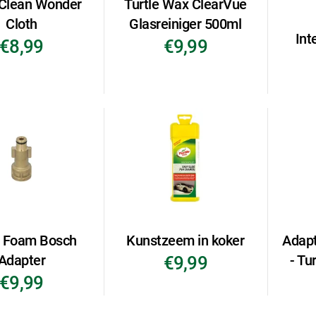
 Clean Wonder
Turtle Wax ClearVue
Cloth
Glasreiniger 500ml
Int
€8,99
€9,99
 Foam Bosch
Kunstzeem in koker
Adapt
Adapter
- Tu
€9,99
€9,99