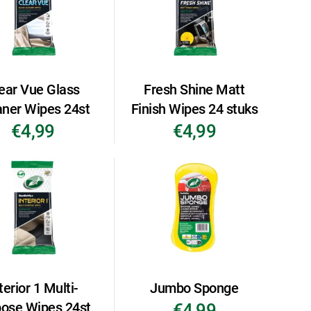
ear Vue Glass
Fresh Shine Matt
aner Wipes 24st
Finish Wipes 24 stuks
€4,99
€4,99
terior 1 Multi-
Jumbo Sponge
pose Wipes 24st
€4,99