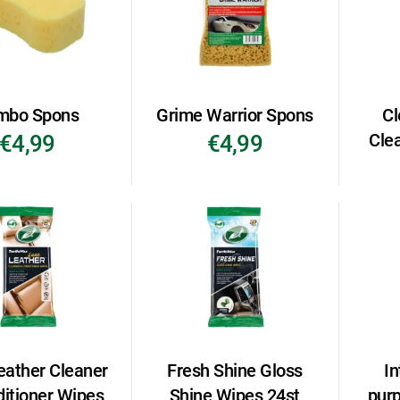
mbo Spons
Grime Warrior Spons
Cl
Cle
€4,99
€4,99
eather Cleaner
Fresh Shine Gloss
In
itioner Wipes
Shine Wipes 24st
pur