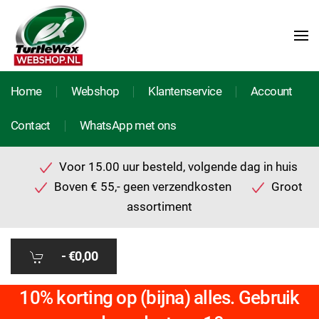
Home
Webshop
Klantenservice
Account
Contact
WhatsApp met ons
Voor 15.00 uur besteld, volgende dag in huis
Boven € 55,- geen verzendkosten
Groot
assortiment
-
€0,00
10% korting op (bijna) alles. Gebruik