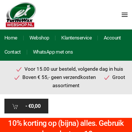
Home
Webshop
Klantenservice
Account
Contact
WhatsApp met ons
Voor 15.00 uur besteld, volgende dag in huis
Boven € 55,- geen verzendkosten
Groot
assortiment
-
€0,00
10% korting op (bijna) alles. Gebruik