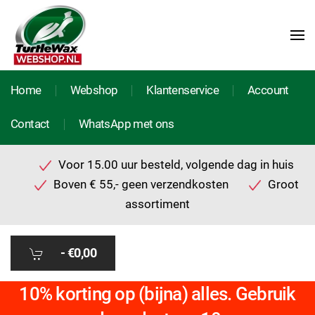
Home
Webshop
Klantenservice
Account
Contact
WhatsApp met ons
Voor 15.00 uur besteld, volgende dag in huis
Boven € 55,- geen verzendkosten
Groot
assortiment
-
€0,00
10% korting op (bijna) alles. Gebruik