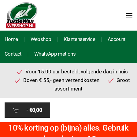
Home
Webshop
Klantenservice
Account
Contact
WhatsApp met ons
Voor 15.00 uur besteld, volgende dag in huis
Boven € 55,- geen verzendkosten
Groot
assortiment
-
€0,00
10% korting op (bijna) alles. Gebruik